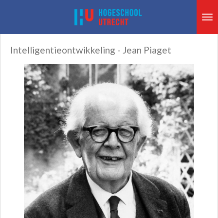
Ga
direct
naar
Intelligentieontwikkeling - Jean Piaget
de
hoofdinhoud