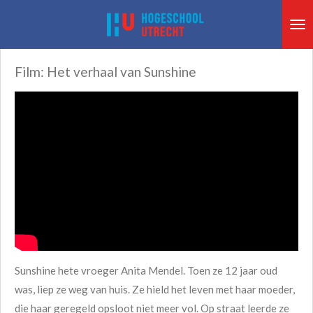
Ga
direct
naar
Film: Het verhaal van Sunshine
de
hoofdinhoud
Sunshine hete vroeger Anita Mendel. Toen ze 12 jaar oud
was, liep ze weg van huis. Ze hield het leven met haar moeder,
die haar geregeld opsloot niet meer vol. Op straat leerde ze